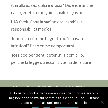
Ami alla pazzia dolci e grassi? Dipende anche
dalla genetica che guida (male) il gusto
L’IA rivoluziona la sanità: così cambia la
responsabilità medica
Tenere il costume bagnato può causare
infezioni? Ecco come comportarsi
Tossicodipendenti detenuti a domicilio,
perché la legge stressa il sistema delle cure
C. Fiscale LPRDVD72M30Z133P - P. IVA 02265571204 - Ordini o
Utilizziamo i cookie per essere sicuri che tu possa avere la
Collegi: Iscrizione ordine delle professioni infermieristiche OPI
migliore esperienza sul nostro sito. Se continui ad utilizzare
della Provincia di Bologna, n. 6588 DEL 07/07/1994 -
Privacy
questo sito noi assumiamo che tu ne sia felice.