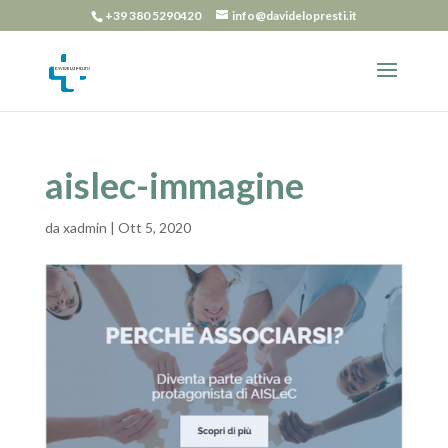
+39 380 5290420
info@davidelopresti.it
aislec-immagine
da
xadmin
|
Ott 5, 2020