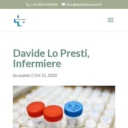
+39 380 5290420
info@davidelopresti.it
Davide Lo Presti,
Infermiere
da
xadmin
|
Ott 15, 2020