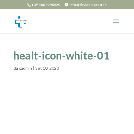
+39 380 5290420
info@davidelopresti.it
healt-icon-white-01
da
xadmin
|
Set 10, 2020