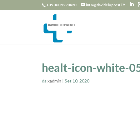
+39 380 5290420
info@davidelopresti.it
healt-icon-white-0
da
xadmin
|
Set 10, 2020