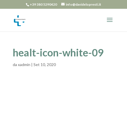
+39 380 5290420
info@davidelopresti.it
healt-icon-white-09
da
xadmin
|
Set 10, 2020