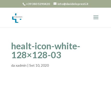
+39 380 5290420
info@davidelopresti.it
healt-icon-white-
128×128-03
da
xadmin
|
Set 10, 2020