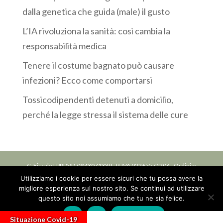
dalla genetica che guida (male) il gusto
L’IA rivoluziona la sanità: così cambia la
responsabilità medica
Tenere il costume bagnato può causare
infezioni? Ecco come comportarsi
Tossicodipendenti detenuti a domicilio,
perché la legge stressa il sistema delle cure
C. Fiscale LPRDVD72M30Z133P - P. IVA 02265571204 - Ordini o
Utilizziamo i cookie per essere sicuri che tu possa avere la
Collegi: Iscrizione ordine delle professioni infermieristiche OPI
migliore esperienza sul nostro sito. Se continui ad utilizzare
della Provincia di Bologna, n. 6588 DEL 07/07/1994 -
Privacy
questo sito noi assumiamo che tu ne sia felice.
Ok
No
Privacy policy
Situazione Covid-19