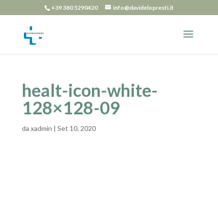
+39 380 5290420
info@davidelopresti.it
healt-icon-white-
128×128-09
da
xadmin
|
Set 10, 2020