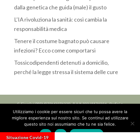
dalla genetica che guida (male) il gusto
L’IA rivoluziona la sanità: così cambia la
responsabilità medica
Tenere il costume bagnato può causare
infezioni? Ecco come comportarsi
Tossicodipendenti detenuti a domicilio,
perché la legge stressa il sistema delle cure
C. Fiscale LPRDVD72M30Z133P - P. IVA 02265571204 - Ordini o
Utilizziamo i cookie per essere sicuri che tu possa avere la
Collegi: Iscrizione ordine delle professioni infermieristiche OPI
migliore esperienza sul nostro sito. Se continui ad utilizzare
della Provincia di Bologna, n. 6588 DEL 07/07/1994 -
Privacy
questo sito noi assumiamo che tu ne sia felice.
Ok
No
Privacy policy
Situazione Covid-19