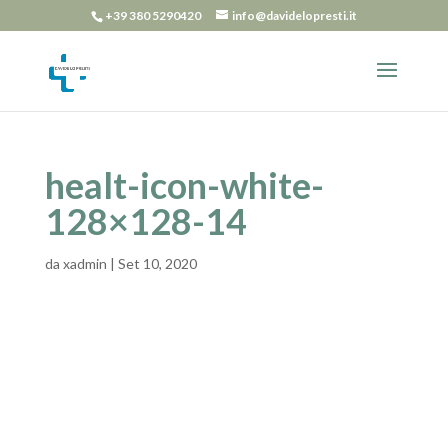
+39 380 5290420
info@davidelopresti.it
healt-icon-white-
128×128-14
da
xadmin
|
Set 10, 2020