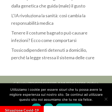
dalla genetica che guida (male) il gusto
L’IA rivoluziona la sanità: così cambia la
responsabilità medica
Tenere il costume bagnato può causare
infezioni? Ecco come comportarsi
Tossicodipendenti detenuti a domicilio,
perché la legge stressa il sistema delle cure
C. Fiscale LPRDVD72M30Z133P - P. IVA 02265571204 - Ordini o
Utilizziamo i cookie per essere sicuri che tu possa avere la
Collegi: Iscrizione ordine delle professioni infermieristiche OPI
migliore esperienza sul nostro sito. Se continui ad utilizzare
della Provincia di Bologna, n. 6588 DEL 07/07/1994 -
Privacy
questo sito noi assumiamo che tu ne sia felice.
Ok
No
Privacy policy
Situazione Covid-19