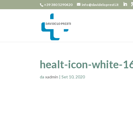
+39 380 5290420
info@davidelopresti.it
healt-icon-white-1
da
xadmin
|
Set 10, 2020