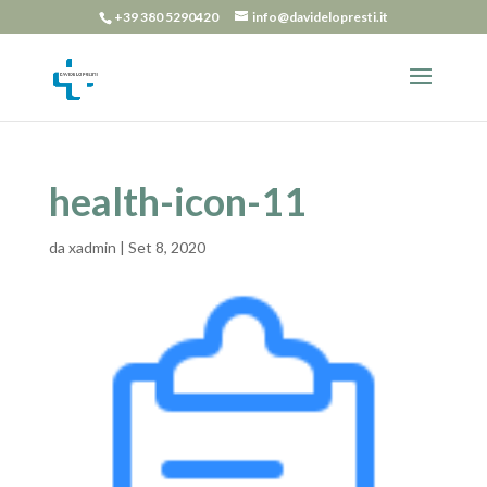
+39 380 5290420
info@davidelopresti.it
health-icon-11
da
xadmin
|
Set 8, 2020