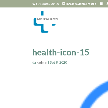
+39 380 5290420
info@davidelopresti.it
health-icon-15
da
xadmin
|
Set 8, 2020