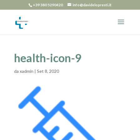
+39 380 5290420
info@davidelopresti.it
health-icon-9
da
xadmin
|
Set 8, 2020