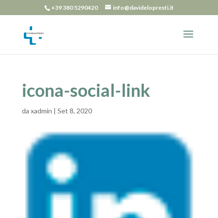
+39 380 5290420
info@davidelopresti.it
icona-social-link
da
xadmin
|
Set 8, 2020