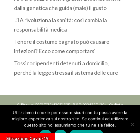
dalla genetica che guida (male) il gusto
L’IA rivoluziona la sanità: così cambia la
responsabilità medica
Tenere il costume bagnato può causare
infezioni? Ecco come comportarsi
Tossicodipendenti detenuti a domicilio,
perché la legge stressa il sistema delle cure
C. Fiscale LPRDVD72M30Z133P - P. IVA 02265571204 - Ordini o
Utilizziamo i cookie per essere sicuri che tu possa avere la
Collegi: Iscrizione ordine delle professioni infermieristiche OPI
migliore esperienza sul nostro sito. Se continui ad utilizzare
della Provincia di Bologna, n. 6588 DEL 07/07/1994 -
Privacy
questo sito noi assumiamo che tu ne sia felice.
Ok
No
Privacy policy
Situazione Covid-19