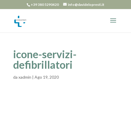
+39 380 5290420
info@davidelopresti.it
icone-servizi-
defibrillatori
da
xadmin
|
Ago 19, 2020