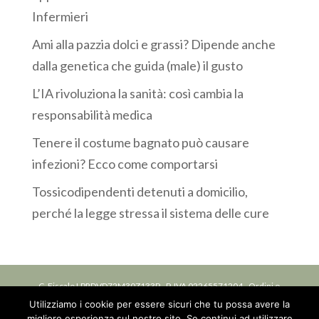
Infermieri
Ami alla pazzia dolci e grassi? Dipende anche
dalla genetica che guida (male) il gusto
L’IA rivoluziona la sanità: così cambia la
responsabilità medica
Tenere il costume bagnato può causare
infezioni? Ecco come comportarsi
Tossicodipendenti detenuti a domicilio,
perché la legge stressa il sistema delle cure
C. Fiscale LPRDVD72M30Z133P - P. IVA 02265571204 - Ordini o
Utilizziamo i cookie per essere sicuri che tu possa avere la
Collegi: Iscrizione ordine delle professioni infermieristiche OPI
migliore esperienza sul nostro sito. Se continui ad utilizzare