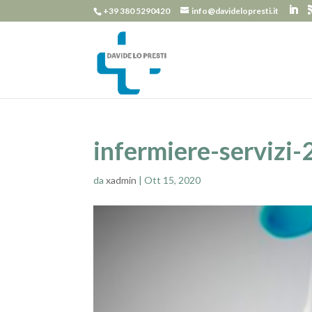
+39 380 5290420
info@davidelopresti.it
infermiere-servizi-
da
xadmin
|
Ott 15, 2020