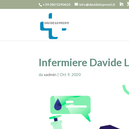
+39 380 5290420
info@davidelopresti.it
Infermiere Davide L
da
xadmin
|
Ott 9, 2020