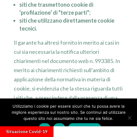
siti che trasmettono cookie di
‘profilazione’ di “terze parti”;
siti che utilizzano direttamente cookie
tecnici.
Il garante ha altresì fornito in merito ai casi in
cui sia necessaria la notifica ulteriori
chiarimenti nel documento web n. 993385. In
merito ai chiarimenti richiesti sull’ambito di
applicazione della normativa in materia di
cookie, si evidenzia che la stessa riguarda tutti
i siti che, a prescindere dalla presenza di una
sede nel territorio dello Stato, installano
Utilizziamo i cookie per essere sicuri che tu possa avere la
migliore esperienza sul nostro sito. Se continui ad utilizzare
cookie sui terminali degli utenti, utilizzando
questo sito noi assumiamo che tu ne sia felice.
quindi per il trattamento
“strumenti situati sul
Ok
No
Privacy policy
Situazione Covid-19
territorio dello Stato”
(cfr. art. 5, comma 2, del