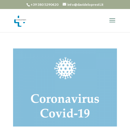
+39 380 5290420
info@davidelopresti.it