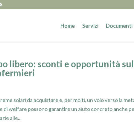
Home
Servizi
Documenti
o libero: sconti e opportunità sul
nfermieri
 creme solari da acquistare e, per molti, un volo verso la met
ive di welfare possono garantire un aiuto concreto anche p
zie alle...