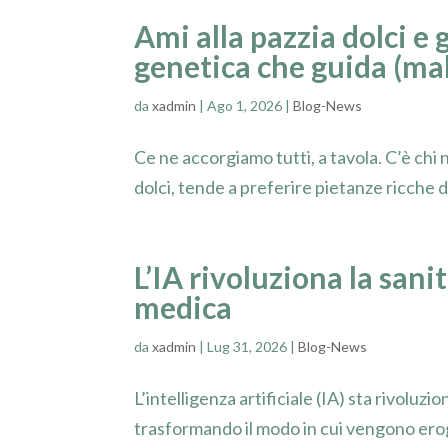
Ami alla pazzia dolci e
genetica che guida (mal
da
xadmin
|
Ago 1, 2026
|
Blog-News
Ce ne accorgiamo tutti, a tavola. C’è chi
dolci, tende a preferire pietanze ricche di
L’IA rivoluziona la sani
medica
da
xadmin
|
Lug 31, 2026
|
Blog-News
L’intelligenza artificiale (IA) sta rivoluz
trasformando il modo in cui vengono erogat