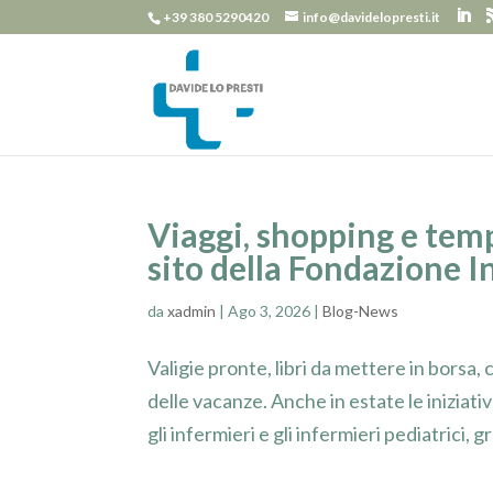
+39 380 5290420
info@davidelopresti.it
Viaggi, shopping e temp
sito della Fondazione I
da
xadmin
|
Ago 3, 2026
|
Blog-News
Valigie pronte, libri da mettere in borsa,
delle vacanze. Anche in estate le iniziat
gli infermieri e gli infermieri pediatrici, gra